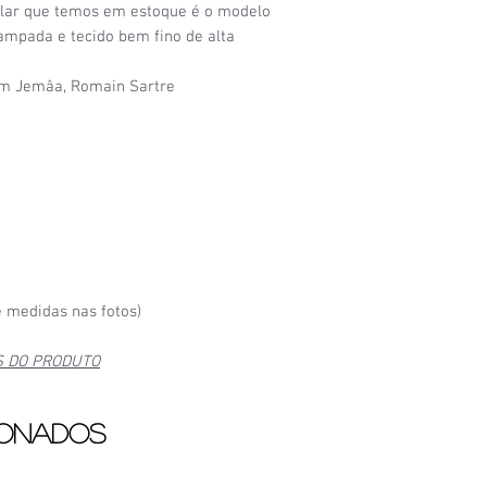
6/6
- Camisa nova, na 
plar que temos em estoque é o modelo
tampada e tecido bem fino de alta
sam Jemâa, Romain Sartre
 medidas nas fotos)
S DO PRODUTO
ionados