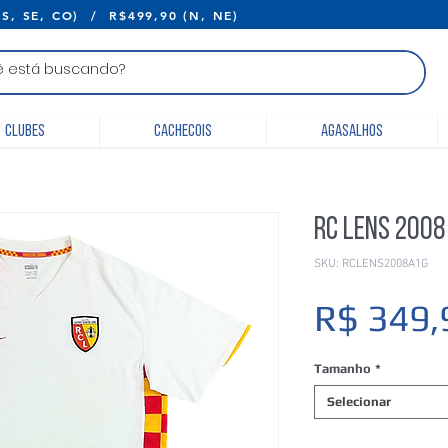
E R$399,90 (S, SE, CO) / R$499,90 (N, 
Clubes
Cachecois
Agasalhos
RC Lens 200
SKU: RCLENS2008A1G
R$ 349,
Tamanho
*
Selecionar