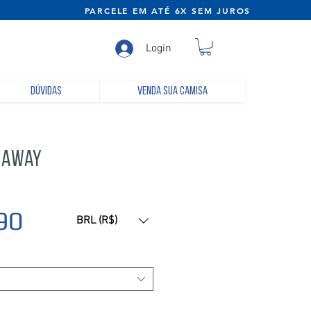
NE) PARCELE EM ATÉ 6X SEM JUROS
Login
Dúvidas
Venda sua camisa
8 Away
Preço
90
BRL (R$)