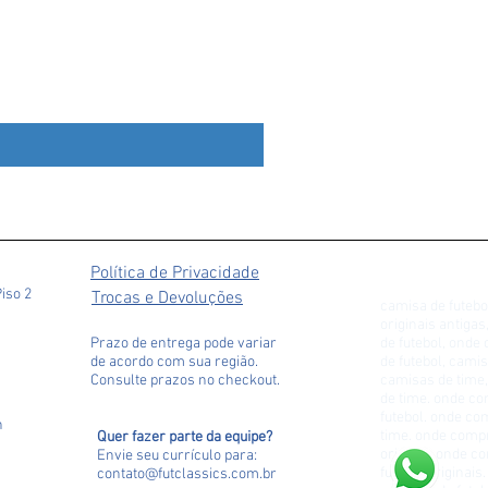
Marrocos 2024 Home #2 Haki
Preço
R$ 529,90
Política de Privacidade
Piso 2
Trocas e Devoluções
camisa de futebo
originais antiga
Prazo de entrega pode variar
de futebol, ond
de acordo com sua região.
de futebol, camis
Consulte prazos no checkout.
camisas de time,
de time. onde c
futebol. onde c
h
time. onde comp
Quer fazer parte da equipe?
original. onde 
Envie seu currículo para
:
futebol originai
contato@futclassics.com.br