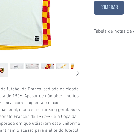
COMPRAR
Tabela de notas de
1/6
- Estado de conser
puxados, desgaste ace
furinhos (demonstrados
2/6
- Estado de conser
e/ou etiquetas apagad
desgaste considerável
condições de uso;
3/6
- Estado de conser
 de futebol da França, sediado na cidade
(por exemplo: algumas
a de 1906. Apesar de não obter muitos
visíveis, patrocínio co
 França, com cinquenta e cinco
4/6
- Estado de conser
 nacional, o oitavo no ranking geral. Suas
sinais de uso signific
peonato Francês de 1997-98 e a Copa da
da camisa (uma etique
mporada em que utlizaram esse uniforme
5/6
- Estado de conser
ntiram o acesso para a elite do futebol
com a etiqueta original