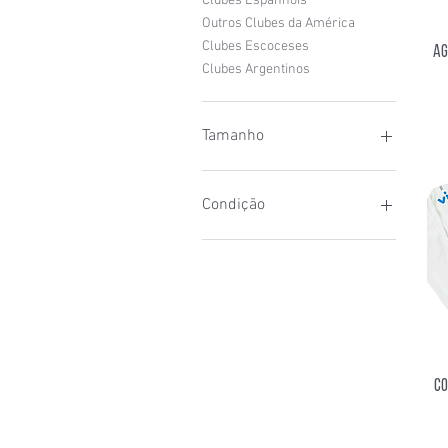
Clubes Espanhóis
Outros Clubes da América
Clubes Escoceses
Ag
Clubes Argentinos
Tamanho
4G (3XL)
G (L)
Condição
GG (XL)
GGG (XXL)
Usada
M (M)
Nova
P (S)
Co