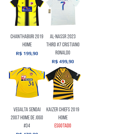
Chanthaburi 2019
Al-Nassr 2023
Home
Third #7 Cristiano
Preço
Ronaldo
R$ 199,90
Preço
R$ 499,90
Vegalta Sendai
Kaizer Chiefs 2019
2007 Home de Jogo
Home
#34
Esgotado