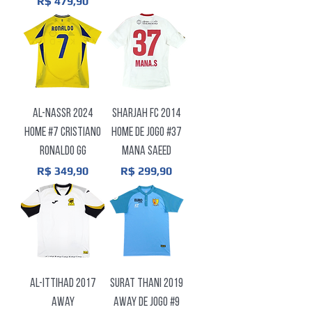
Preço
R$ 479,90
Al-Nassr 2024
Sharjah FC 2014
Home #7 Cristiano
Home De Jogo #37
Ronaldo GG
Mana Saeed
Preço
Preço
R$ 349,90
R$ 299,90
Al-Ittihad 2017
Surat Thani 2019
Away
Away De Jogo #9