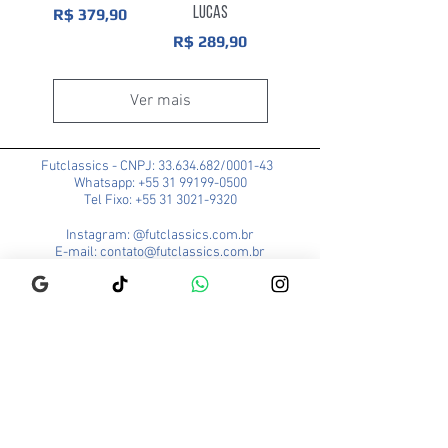
Preço
Lucas
R$ 379,90
Preço
R$ 289,90
Ver mais
Futclassics - CNPJ:
33.634.682
/0001-43
Whatsapp: +55 31 99199-0500
Tel Fixo: +55 31 3021-9320
Instagram: @futclassics.com.br
E-mail: contato@futclassics.com.br
Todos os direitos reservados
Política de Privacidade
Trocas e Devoluções
Loja Pampulha (Matriz)
Rua Alexandre Barbosa, 114
Bairro São José
CEP: 31275-140