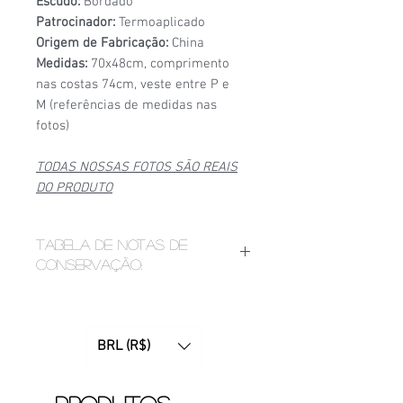
Escudo:
Bordado
Patrocinador:
Termoaplicado
Origem de Fabricação:
China
Medidas:
70x48cm, comprimento
nas costas 74cm, veste entre P e
M (referências de medidas nas
fotos)
TODAS NOSSAS FOTOS SÃO REAIS
DO PRODUTO
Tabela de notas de
conservação:
1/6
- Estado de conservação ruim,
apresenta bolinhas, fios puxados,
desgaste acentuado de
BRL (R$)
patrocínio, manchas ou furinhos
(demonstrados nas fotos);
2/6
- Estado de conservação mediano,