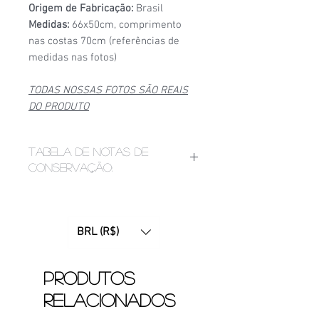
Origem de Fabricação:
Brasil
Medidas:
66x50cm, comprimento
nas costas 70cm (referências de
medidas nas fotos)
TODAS NOSSAS FOTOS SÃO REAIS
DO PRODUTO
Tabela de notas de
conservação:
1/6
- Estado de conservação ruim,
apresenta bolinhas, fios puxados,
desgaste acentuado de
BRL (R$)
patrocínio, manchas ou furinhos
(demonstrados nas fotos);
2/6
- Estado de conservação mediano,
Produtos
apresenta bolinhas e/ou etiquetas
relacionados
apagadas devido ao tempo. Pode
apresentar desgaste considerável no