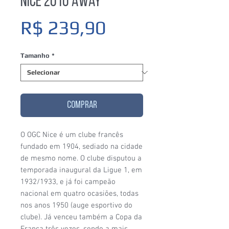
Nice 2010 Away
Preço
R$ 239,90
Tamanho
*
COMPRAR
O OGC Nice é um clube francês
fundado em 1904, sediado na cidade
de mesmo nome. O clube disputou a
temporada inaugural da Ligue 1, em
1932/1933, e já foi campeão
nacional em quatro ocasiões, todas
nos anos 1950 (auge esportivo do
clube). Já venceu também a Copa da
França três vezes, sendo a mais