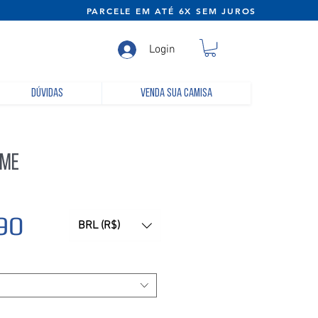
NE) PARCELE EM ATÉ 6X SEM JUROS
Login
Dúvidas
Venda sua camisa
ome
Preço
90
BRL (R$)