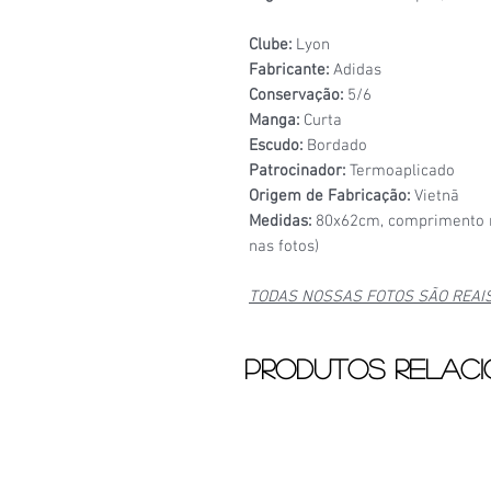
Clube:
Lyon
Fabricante:
Adidas
Conservação:
5/6
Manga:
Curta
Escudo:
Bordado
Patrocinador:
Termoaplicado
Origem de Fabricação:
Vietnã
Medidas:
80x62cm, comprimento n
nas fotos)
TODAS NOSSAS FOTOS SÃO REAI
Produtos relac