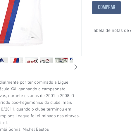
COMPRAR
Tabela de notas de
1/6
- Estado de conser
puxados, desgaste ace
furinhos (demonstrados
2/6
- Estado de conser
e/ou etiquetas apagad
desgaste considerável
condições de uso;
dialmente por ter dominado a Ligue
3/6
- Estado de conser
século XXI, ganhando o campeonato
(por exemplo: algumas
vas, durante os anos de 2001 a 2008. O
visíveis, patrocínio co
ríodo pós-hegemônico do clube, mais
4/6
- Estado de conser
10/2011, quando o clube terminou em
sinais de uso signific
da camisa (uma etique
hampions League foi eliminado nas oitavas-
5/6
- Estado de conser
rid.
com a etiqueta original
imbi Gomis, Michel Bastos