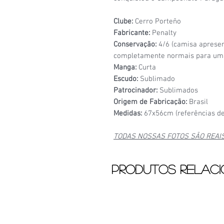
Clube:
Cerro Porteño
Fabricante:
Penalty
Conservação:
4/6 (camisa apresen
completamente normais para uma 
Manga:
Curta
Escudo:
Sublimado
Patrocinador:
Sublimados
Origem de Fabricação:
Brasil
Medidas:
67x56cm (referências de
TODAS NOSSAS FOTOS SÃO REAI
Produtos relac