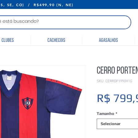
E R$399,90 (S, SE, CO) / R$499,90 (N, 
Clubes
Cachecois
Agasalhos
Cerro Porte
SKU: CERROP1990H1G
R$ 799,
Tamanho
*
Selecionar