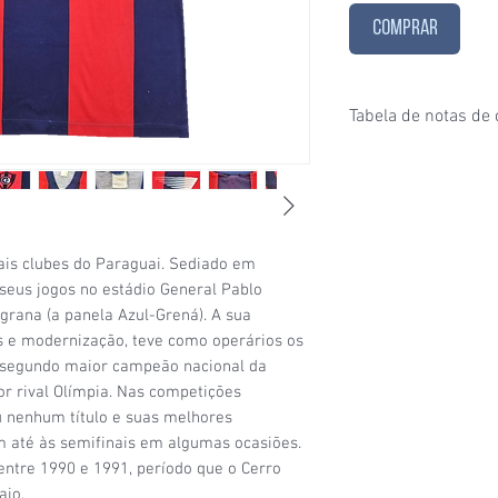
COMPRAR
Tabela de notas de
1/6
- Estado de conser
puxados, desgaste ace
furinhos (demonstrados
2/6
- Estado de conser
e/ou etiquetas apagad
ais clubes do Paraguai. Sediado em
desgaste considerável
 seus jogos no estádio General Pablo
condições de uso;
grana (a panela Azul-Grená). A sua
3/6
- Estado de conser
s e modernização, teve como operários os
(por exemplo: algumas
o segundo maior campeão nacional da
visíveis, patrocínio co
or rival Olímpia. Nas competições
4/6
- Estado de conser
sinais de uso signific
u nenhum título e suas melhores
da camisa (uma etique
 até às semifinais em algumas ocasiões.
5/6
- Estado de conser
entre 1990 e 1991, período que o Cerro
com a etiqueta original
aio.