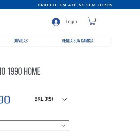
NE) PARCELE EM ATÉ 6X SEM JUROS
Login
Dúvidas
Venda sua camisa
no 1990 Home
Preço
90
BRL (R$)