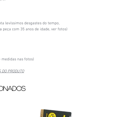
6/6
- Camisa nova, na 
ta levíssimos desgastes do tempo,
peça com 35 anos de idade, ver fotos)
 medidas nas fotos)
S DO PRODUTO
ionados