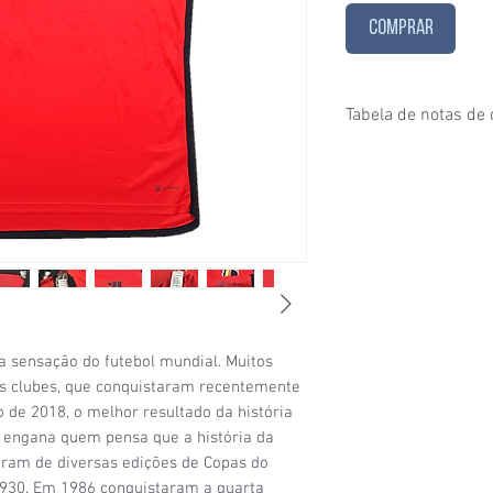
COMPRAR
Tabela de notas de
1/6
- Estado de conser
puxados, desgaste ace
furinhos (demonstrados
2/6
- Estado de conser
e/ou etiquetas apagad
desgaste considerável
condições de uso;
3/6
- Estado de conser
(por exemplo: algumas
 sensação do futebol mundial. Muitos
visíveis, patrocínio co
s clubes, que conquistaram recentemente
4/6
- Estado de conser
sinais de uso signific
 de 2018, o melhor resultado da história
da camisa (uma etique
e engana quem pensa que a história da
5/6
- Estado de conser
param de diversas edições de Copas do
com a etiqueta original
1930. Em 1986 conquistaram a quarta