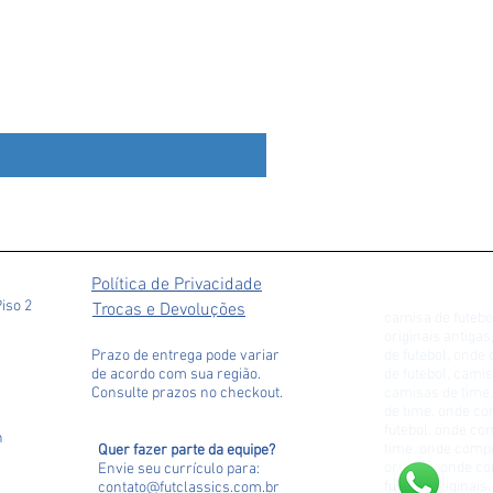
Liverpool 2009 Away
Preço
R$ 279,90
Política de Privacidade
Piso 2
Trocas e Devoluções
camisa de futebo
originais antiga
Prazo de entrega pode variar
de futebol, ond
de acordo com sua região.
de futebol, camis
Consulte prazos no checkout.
camisas de time,
de time. onde c
futebol. onde c
h
time. onde comp
Quer fazer parte da equipe?
original. onde 
Envie seu currículo para
:
futebol originai
contato@futclassics.com.br