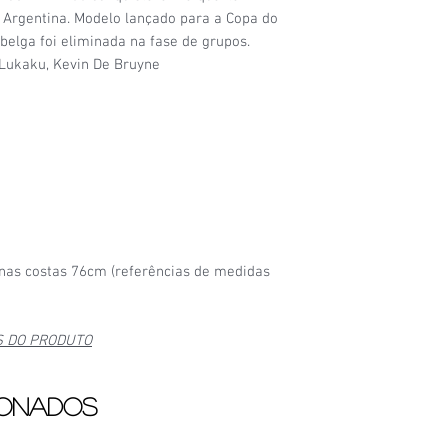
6/6
- Camisa nova, na 
 Argentina. Modelo lançado para a Copa do
elga foi eliminada na fase de grupos.
Lukaku, Kevin De Bruyne
as costas 76cm (referências de medidas
S DO PRODUTO
ionados