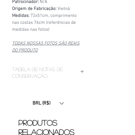
Patrocinador:
N/A
Origem de Fabricação:
Vietnã
Medidas:
72x51cm, comprimento
nas costas 76cm (referências de
medidas nas fotos)
TODAS NOSSAS FOTOS SÃO REAIS
DO PRODUTO
Tabela de notas de
conservação:
1/6
- Estado de conservação ruim,
apresenta bolinhas, fios puxados,
desgaste acentuado de
BRL (R$)
patrocínio, manchas ou furinhos
(demonstrados nas fotos);
2/6
- Estado de conservação mediano,
Produtos
apresenta bolinhas e/ou etiquetas
relacionados
apagadas devido ao tempo. Pode