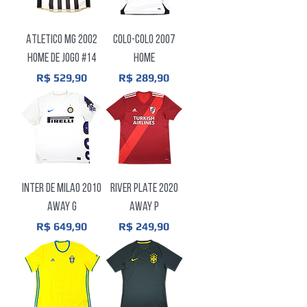
Atletico MG 2002
Colo-Colo 2007
Home de Jogo #14
Home
Preço
Preço
R$ 529,90
R$ 289,90
Inter de Milao 2010
River Plate 2020
Away G
Away P
Preço
Preço
R$ 649,90
R$ 249,90