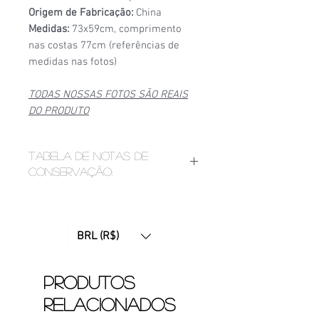
Origem de Fabricação:
China
Medidas:
73x59cm, comprimento
nas costas 77cm (referências de
medidas nas fotos)
TODAS NOSSAS FOTOS SÃO REAIS
DO PRODUTO
Tabela de notas de
conservação:
1/6
- Estado de conservação ruim,
apresenta bolinhas, fios puxados,
desgaste acentuado de
BRL (R$)
patrocínio, manchas ou furinhos
(demonstrados nas fotos);
2/6
- Estado de conservação mediano,
Produtos
apresenta bolinhas e/ou etiquetas
relacionados
apagadas devido ao tempo. Pode
apresentar desgaste considerável no