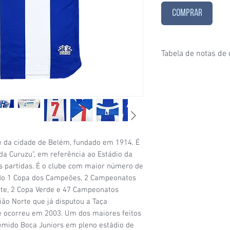
COMPRAR
Tabela de notas de
1/6
- Estado de conser
puxados, desgaste ace
furinhos (demonstrados
2/6
- Estado de conser
e/ou etiquetas apagad
desgaste considerável
condições de uso;
e da cidade de Belém, fundado em 1914. É
3/6
- Estado de conser
 Curuzu", em referência ao Estádio da
(por exemplo: algumas
s partidas. É o clube com maior número de
visíveis, patrocínio co
ando 1 Copa dos Campeões, 2 Campeonatos
4/6
- Estado de conser
orte, 2 Copa Verde e 47 Campeonatos
sinais de uso signific
ião Norte que já disputou a Taça
da camisa (uma etique
e ocorreu em 2003. Um dos maiores feitos
5/6
- Estado de conser
com a etiqueta original
 temido Boca Juniors em pleno estádio de