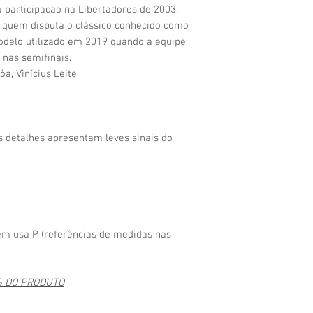
6/6
- Camisa nova, na 
participação na Libertadores de 2003.
m quem disputa o clássico conhecido como
odelo utilizado em 2019 quando a equipe
 nas semifinais.
a, Vinícius Leite
s detalhes apresentam leves sinais do
m usa P (referências de medidas nas
S DO PRODUTO