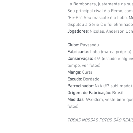
La Bombonera, justamente na sua 
Seu principal rival é o Remo, co
"Re-Pa". Seu mascote é o Lobo. M
disputou a Série C e foi eliminado
Jogadores:
Nicolas, Anderson Uchô
Clube:
Paysandu
Fabricante:
Lobo (marca própria)
Conservação:
4/6 (escudo e algun
tempo, ver fotos)
Manga:
Curta
Escudo:
Bordado
Patrocinador:
N/A (#7 sublimado)
Origem de Fabricação:
Brasil
Medidas:
69x50cm, veste bem que
fotos)
TODAS NOSSAS FOTOS SÃO REAI