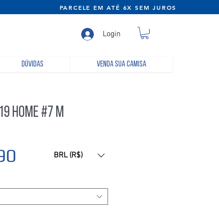
NE) PARCELE EM ATÉ 6X SEM JUROS
Login
Dúvidas
Venda sua camisa
19 Home #7 M
Preço
90
BRL (R$)