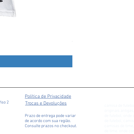
Agasalho De Treino Cruzeiro 
Preço
R$ 349,90
Política de Privacidade
Piso 2
Trocas e Devoluções
camisa de futebo
originais antiga
Prazo de entrega pode variar
de futebol, ond
de acordo com sua região.
de futebol, camis
Consulte prazos no checkout.
camisas de time,
de time. onde c