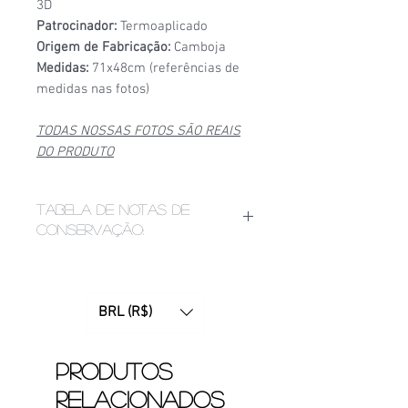
3D
Patrocinador:
Termoaplicado
Origem de Fabricação:
Camboja
Medidas:
71x48cm (referências de
medidas nas fotos)
TODAS NOSSAS FOTOS SÃO REAIS
DO PRODUTO
Tabela de notas de
conservação:
1/6
- Estado de conservação ruim,
apresenta bolinhas, fios puxados,
desgaste acentuado de
BRL (R$)
patrocínio, manchas ou furinhos
(demonstrados nas fotos);
2/6
- Estado de conservação mediano,
Produtos
apresenta bolinhas e/ou etiquetas
relacionados
apagadas devido ao tempo. Pode