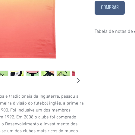
COMPRAR
Tabela de notas de
1/6
- Estado de conser
puxados, desgaste ace
furinhos (demonstrados
2/6
- Estado de conser
e/ou etiquetas apagad
desgaste considerável
condições de uso;
3/6
- Estado de conser
(por exemplo: algumas
os e tradicionais da Inglaterra, passou a
visíveis, patrocínio co
meira divisão do futebol inglês, a primeira
4/6
- Estado de conser
900. Foi inclusive um dos membros
sinais de uso signific
m 1992. Em 2008 o clube foi comprado
da camisa (uma etique
a o Desenvolvimento e investimento dos
5/6
- Estado de conser
-se um dos clubes mais ricos do mundo.
com a etiqueta original