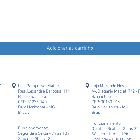
Adicionar ao carrinho
43
Loja Pampulha (Matriz)
Loja Mercado Novo
Rua Alexandre Barbosa, 114
Av. Olegário Maciel, 742 - 
Bairro São José
Bairro Centro
CEP: 31275-140
CEP: 30180-916
Belo Horizonte - MG
Belo Horizonte - MG
Brasil
Brasil
Funcionamento:
Funcionamento:
Quinta e Sexta - 13h às 20
Segunda a Sexta - 9h às 18h
Sábado - 11h às 19h
Sábado - 9h às 13h
Domingo - 11h às 16h