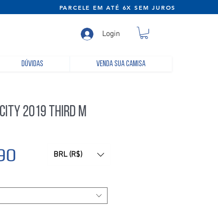
NE) PARCELE EM ATÉ 6X SEM JUROS
Login
Dúvidas
Venda sua camisa
ity 2019 Third M
Preço
90
BRL (R$)