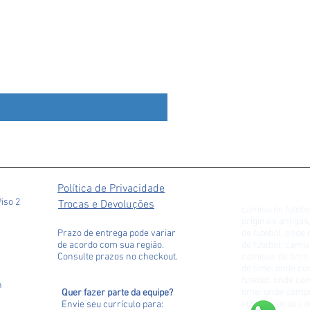
Marrocos 2024 Home #2 Haki
Preço
R$ 529,90
Política de Privacidade
Piso 2
Trocas e Devoluções
camisa de futebo
originais antiga
Prazo de entrega pode variar
de futebol, ond
de acordo com sua região.
de futebol, camis
Consulte prazos no checkout.
camisas de time,
de time. onde c
futebol. onde c
h
time. onde comp
Quer fazer parte da equipe?
original. onde 
Envie seu currículo para
: