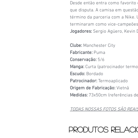
Desde então entra como favorito
que disputa. A camisa em questão
término da parceria com a Nike.
terminaram como vice-campeões
Jogadores:
Sergio Agüero, Kevin 
Clube:
Manchester City
Fabricante:
Puma
Conservação:
5/6
Manga:
Curta (patrocinador term
Escudo:
Bordado
Patrocinador:
Termoaplicado
Origem de Fabricação:
Vietnã
Medidas:
73x50cm (referências de
TODAS NOSSAS FOTOS SÃO REAI
Produtos relac