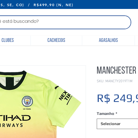
E R$399,90 (S, SE, CO) / R$499,90 (N, 
Clubes
Cachecois
Agasalhos
Manchester C
SKU: MANCTY2019T1M
R$ 249,
Tamanho
*
Selecionar