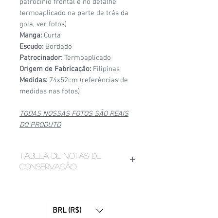
patrócinio frontal e no detalhe
termoaplicado na parte de trás da
gola, ver fotos)
Manga:
Curta
Escudo:
Bordado
Patrocinador:
Termoaplicado
Origem de Fabricação:
Filipinas
Medidas:
74x52cm (referências de
medidas nas fotos)
TODAS NOSSAS FOTOS SÃO REAIS
DO PRODUTO
Tabela de notas de
conservação:
1/6
- Estado de conservação ruim,
apresenta bolinhas, fios puxados,
desgaste acentuado de
BRL (R$)
patrocínio, manchas ou furinhos