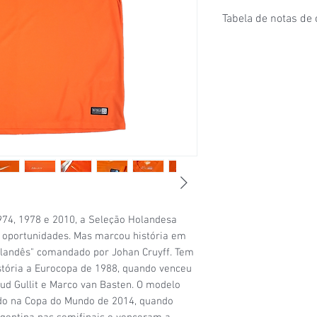
Tabela de notas de
1/6
- Estado de conser
puxados, desgaste ace
furinhos (demonstrados
2/6
- Estado de conser
e/ou etiquetas apagad
desgaste considerável
condições de uso;
3/6
- Estado de conser
(por exemplo: algumas
visíveis, patrocínio co
4/6
- Estado de conser
sinais de uso signific
974, 1978 e 2010, a Seleção Holandesa
da camisa (uma etique
 oportunidades. Mas marcou história em
5/6
- Estado de conser
landês" comandado por Johan Cruyff. Tem
com a etiqueta original
stória a Eurocopa de 1988, quando venceu
6/6
- Camisa nova, na 
uud Gullit e Marco van Basten. O modelo
zado na Copa do Mundo de 2014, quando