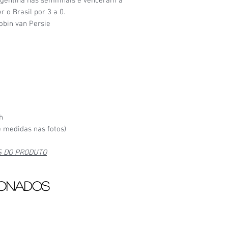
gentina nas semifinais e venceram a
r o Brasil por 3 a 0.
obin van Persie
h
 medidas nas fotos)
S DO PRODUTO
ionados