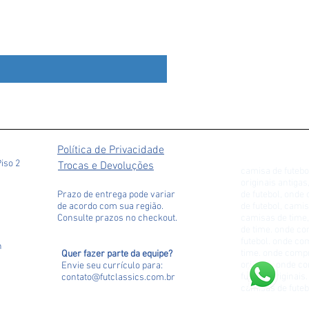
Liverpool 2009 Away
Preço
R$ 279,90
Política de Privacidade
Piso 2
Trocas e Devoluções
camisa de futebo
originais antiga
Prazo de entrega pode variar
de futebol, ond
de acordo com sua região.
de futebol, camis
Consulte prazos no checkout.
camisas de time,
de time. onde c
futebol. onde c
h
time. onde comp
Quer fazer parte da equipe?
original. onde 
Envie seu currículo para
:
futebol originai
contato@futclassics.com.br
camisas de futeb