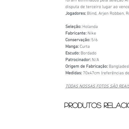
foram eliminados pela seleção Ar
disputa de terceiro lugar ao vence
Jogadores:
Blind, Arjen Robben, R
Seleção:
Holanda
Fabricante:
Nike
Conservação:
5/6
Manga:
Curta
Escudo:
Bordado
Patrocinador:
N/A
Origem de Fabricação:
Banglades
Medidas:
70x47cm (referências de
TODAS NOSSAS FOTOS SÃO REAI
Produtos relac