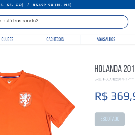
E R$399,90 (S, SE, CO) / R$499,90 (N, 
Clubes
Cachecois
Agasalhos
Holanda 201
SKU: HOLAND2014H1P'''''''
R$ 369,
Esgotado