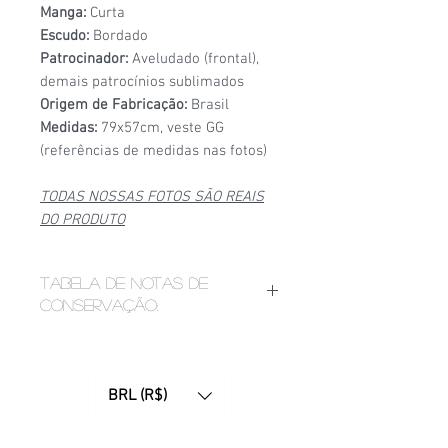
Manga:
Curta
Escudo:
Bordado
Patrocinador:
Aveludado (frontal),
demais patrocínios sublimados
Origem de Fabricação:
Brasil
Medidas:
79x57cm, veste GG
(referências de medidas nas fotos)
TODAS NOSSAS FOTOS SÃO REAIS
DO PRODUTO
Tabela de notas de
conservação:
1/6
- Estado de conservação ruim,
apresenta bolinhas, fios puxados,
desgaste acentuado de
BRL (R$)
patrocínio, manchas ou furinhos
(demonstrados nas fotos);
2/6
- Estado de conservação mediano,