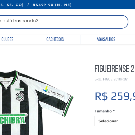
E R$399,90 (S, SE, CO) / R$499,90 (N, 
Clubes
Cachecois
Agasalhos
Figueirense 
SKU: FIGUEI2010H2G'
R$ 259,
Tamanho
*
Selecionar