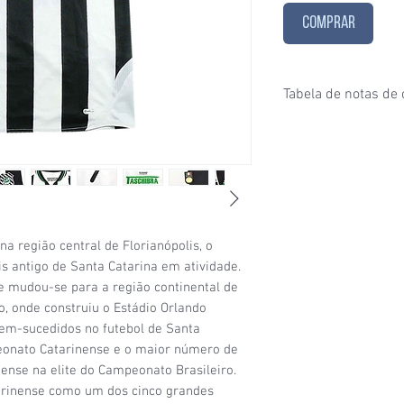
COMPRAR
Tabela de notas de
1/6
- Estado de conser
puxados, desgaste ace
furinhos (demonstrados
2/6
- Estado de conser
e/ou etiquetas apagad
desgaste considerável
condições de uso;
a região central de Florianópolis, o
3/6
- Estado de conser
s antigo de Santa Catarina em atividade.
(por exemplo: algumas
e mudou-se para a região continental de
visíveis, patrocínio co
to, onde construiu o Estádio Orlando
4/6
- Estado de conser
bem-sucedidos no futebol de Santa
sinais de uso signific
peonato Catarinense e o maior número de
da camisa (uma etique
nense na elite do Campeonato Brasileiro.
5/6
- Estado de conser
arinense como um dos cinco grandes
com a etiqueta original