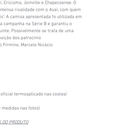
í, Criciúma, Joinville e Chapecoense. O
6/6
- Camisa nova, na 
intensa rivalidade com o Avaí, com quem
lis". A camisa apresentada fo utilizada em
a campanha na Série B e garantiu o
uinte. Possivelmente se trata de uma
osição dos patrocínio
o Firmino, Marcelo Nicácio
oficial termoaplicado nas costas)
 medidas nas fotos)
S DO PRODUTO