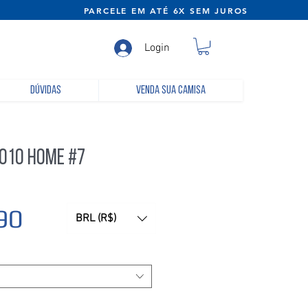
NE) PARCELE EM ATÉ 6X SEM JUROS
Login
Dúvidas
Venda sua camisa
2010 Home #7
Preço
90
BRL (R$)