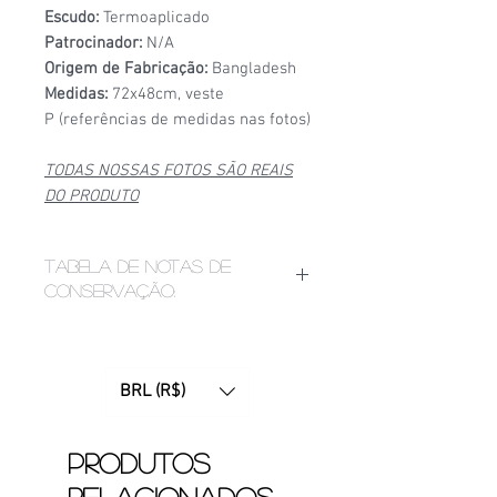
Escudo:
Termoaplicado
Patrocinador:
N/A
Origem de Fabricação:
Bangladesh
Medidas:
72x48cm, veste
P (referências de medidas nas fotos)
TODAS NOSSAS FOTOS SÃO REAIS
DO PRODUTO
Tabela de notas de
conservação:
1/6
- Estado de conservação ruim,
apresenta bolinhas, fios puxados,
desgaste acentuado de
BRL (R$)
patrocínio, manchas ou furinhos
(demonstrados nas fotos);
2/6
- Estado de conservação mediano,
Produtos
apresenta bolinhas e/ou etiquetas
relacionados
apagadas devido ao tempo. Pode