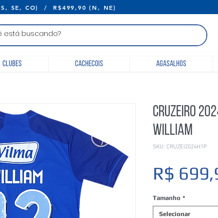
E R$399,90 (S, SE, CO) / R$499,90 (N, 
Clubes
Cachecois
Agasalhos
Cruzeiro 202
William
SKU: CRUZEI2024H1P
R$ 699,
Tamanho
*
Selecionar