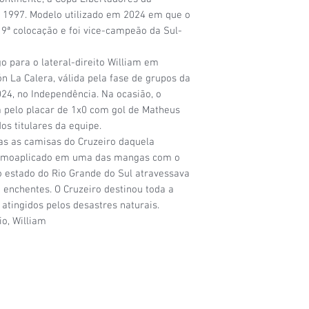
5/6
- Estado de conser
 1997. Modelo utilizado em 2024 em que o
com a etiqueta original
 9ª colocação e foi vice-campeão da Sul-
6/6
- Camisa nova, na 
 para o lateral-direito William em
n La Calera, válida pela fase de grupos da
4, no Independência. Na ocasião, o
a pelo placar de 1x0 com gol de Matheus
s titulares da equipe.
as as camisas do Cruzeiro daquela
ermoaplicado em uma das mangas com o
s o estado do Rio Grande do Sul atravessava
enchentes. O Cruzeiro destinou toda a
 atingidos pelos desastres naturais.
o, William