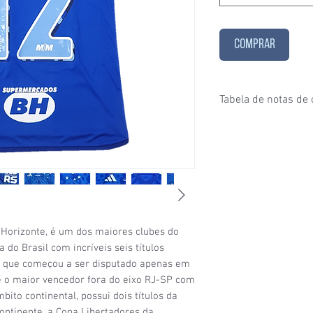
COMPRAR
Tabela de notas de
1/6
- Estado de conser
puxados, desgaste ace
furinhos (demonstrados
2/6
- Estado de conser
e/ou etiquetas apagad
desgaste considerável
condições de uso;
3/6
- Estado de conser
o Horizonte, é um dos maiores clubes do
(por exemplo: algumas
 do Brasil com incríveis seis títulos
visíveis, patrocínio co
que começou a ser disputado apenas em
4/6
- Estado de conser
é o maior vencedor fora do eixo RJ-SP com
sinais de uso signific
bito continental, possui dois títulos da
da camisa (uma etique
ntinente, a Copa Libertadores da