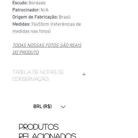
Escudo:
Bordado
Patrocinador:
N/A
Origem de Fabricação:
Brasil
Medidas:
76x55cm (referências de
medidas nas fotos)
TODAS NOSSAS FOTOS SÃO REAIS
DO PRODUTO
Tabela de notas de
conservação:
1/6
- Estado de conservação ruim,
apresenta bolinhas, fios puxados,
desgaste acentuado de
BRL (R$)
patrocínio, manchas ou furinhos
(demonstrados nas fotos);
2/6
- Estado de conservação mediano,
Produtos
apresenta bolinhas e/ou etiquetas
relacionados
apagadas devido ao tempo. Pode