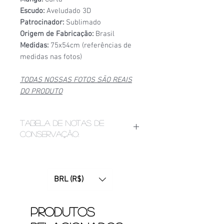
Escudo:
Aveludado 3D
Patrocinador:
Sublimado
Origem de Fabricação:
Brasil
Medidas:
75x54cm (referências de
medidas nas fotos)
TODAS NOSSAS FOTOS SÃO REAIS
DO PRODUTO
Tabela de notas de
conservação:
1/6
- Estado de conservação ruim,
apresenta bolinhas, fios puxados,
desgaste acentuado de
BRL (R$)
patrocínio, manchas ou furinhos
(demonstrados nas fotos);
2/6
- Estado de conservação mediano,
Produtos
apresenta bolinhas e/ou etiquetas