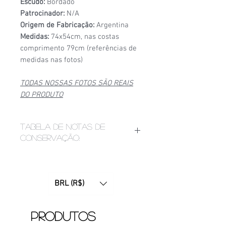
Escudo:
Bordado
Patrocinador:
N/A
Origem de Fabricação:
Argentina
Medidas:
74x54cm, nas costas
comprimento 79cm (referências de
medidas nas fotos)
TODAS NOSSAS FOTOS SÃO REAIS
DO PRODUTO
Tabela de notas de
conservação:
1/6
- Estado de conservação ruim,
apresenta bolinhas, fios puxados,
desgaste acentuado de
BRL (R$)
patrocínio, manchas ou furinhos
(demonstrados nas fotos);
2/6
- Estado de conservação mediano,
Produtos
apresenta bolinhas e/ou etiquetas