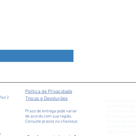
Liverpool 2009 Away
Preço
R$ 279,90
Política de Privacidade
Piso 2
Trocas e Devoluções
camisa de futebo
originais antiga
Prazo de entrega pode variar
de futebol, ond
de acordo com sua região.
de futebol, camis
Consulte prazos no checkout.
camisas de time,
de time. onde c
futebol. onde c
h