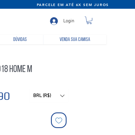
NE) PARCELE EM ATÉ 6X SEM JUROS
Login
Dúvidas
Venda sua camisa
18 Home M
Preço
90
BRL (R$)