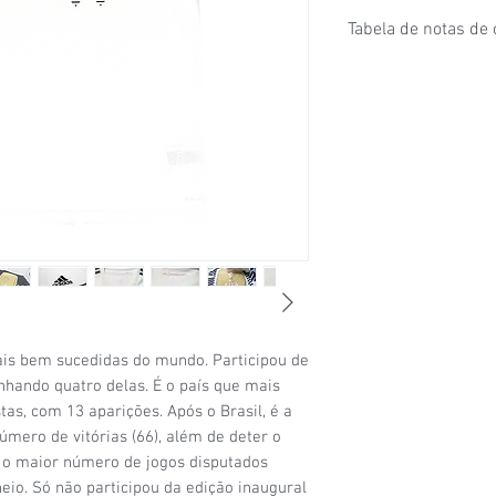
Tabela de notas de
1/6
- Estado de conser
puxados, desgaste ace
furinhos (demonstrados
2/6
- Estado de conser
e/ou etiquetas apagad
desgaste considerável
condições de uso;
3/6
- Estado de conser
(por exemplo: algumas
visíveis, patrocínio co
4/6
- Estado de conser
sinais de uso signific
da camisa (uma etique
ais bem sucedidas do mundo. Participou de
5/6
- Estado de conser
nhando quatro delas. É o país que mais
com a etiqueta original
tas, com 13 aparições. Após o Brasil, é a
6/6
- Camisa nova, na 
mero de vitórias (66), além de deter o
e o maior número de jogos disputados
neio. Só não participou da edição inaugural