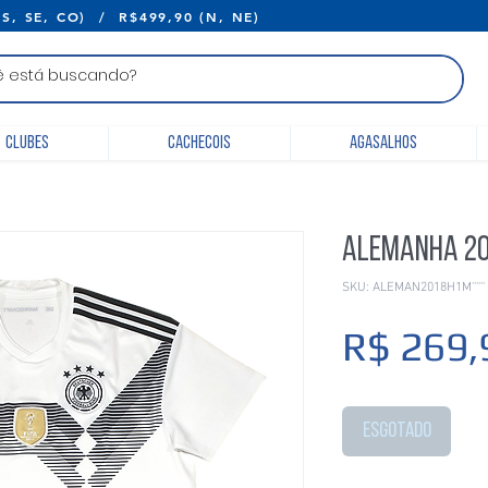
E R$399,90 (S, SE, CO) / R$499,90 (N, 
Clubes
Cachecois
Agasalhos
Alemanha 20
SKU: ALEMAN2018H1M''''''
R$ 269,
Esgotado