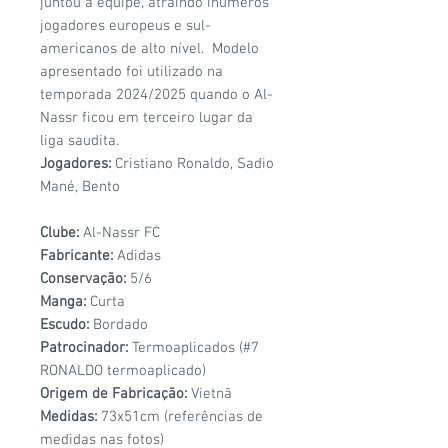
juntou à equipe, atraindo inúmeros
jogadores europeus e sul-
americanos de alto nível. Modelo
apresentado foi utilizado na
temporada 2024/2025 quando o Al-
Nassr ficou em terceiro lugar da
liga saudita.
Jogadores:
Cristiano Ronaldo, Sadio
Mané, Bento
Clube:
Al-Nassr FC
Fabricante:
Adidas
Conservação:
5/6
Manga:
Curta
Escudo:
Bordado
Patrocinador:
Termoaplicados (#7
RONALDO termoaplicado)
Origem de Fabricação:
Vietnã
Medidas:
73x51cm
(referências de
medidas nas fotos)