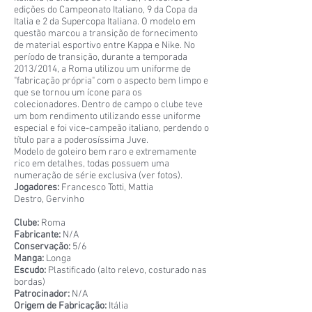
edições do Campeonato Italiano, 9 da Copa da
Italia e 2 da Supercopa Italiana. O modelo em
questão marcou a transição de fornecimento
de material esportivo entre Kappa e Nike. No
período de transição, durante a temporada
2013/2014, a Roma utilizou um uniforme de
"fabricação própria" com o aspecto bem limpo e
que se tornou um ícone para os
colecionadores. Dentro de campo o clube teve
um bom rendimento utilizando esse uniforme
especial e foi vice-campeão italiano, perdendo o
título para a poderosíssima Juve.
Modelo de goleiro bem raro e extremamente
rico em detalhes, todas possuem uma
numeração de série exclusiva (ver fotos).
Jogadores:
Francesco Totti, Mattia
Destro, Gervinho
Clube:
Roma
Fabricante:
N/A
Conservação:
5/6
Manga:
Longa
Escudo:
Plastificado (alto relevo, costurado nas
bordas)
Patrocinador:
N/A
Origem de Fabricação:
Itália