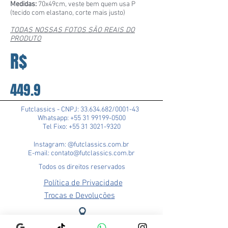
Medidas:
70x49cm, veste bem quem usa P
(tecido com elastano, corte mais justo)
TODAS NOSSAS FOTOS SÃO REAIS DO
PRODUTO
R$
449.9
Futclassics - CNPJ:
33.634.682
/0001-43
Whatsapp: +55 31 99199-0500
Tel Fixo: +55 31 3021-9320
Instagram: @futclassics.com.br
E-mail: contato@futclassics.com.br
Todos os direitos reservados
Política de Privacidade
Trocas e Devoluções
Loja Pampulha (Matriz)