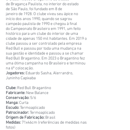
de Bragança Paulista, no interior do estado
de São Paulo, foi fundado em 8 de
janeiro de 1928. O clube viveu seu ápice no
início dos anos 1990, quando se sagrou
campeão paulista de 1990 e chegou à final
do Campeonato Brasileiro em 1991, um feito
histórico para um clube do interior de uma
cidade de apenas 150 mil habitantes. Em 2019 o
clube passou a ser controlado pela empresa
Red Bull e passou por toda uma mudança na
sua gestão e identidade e passou a se chamar
Red Bull Bragantino. Em 2023 o Bragantino fez
uma ótima campanha no Brasileiro e terminou
na 6ª colocação.
Jogadores:
Eduardo Sasha, Alerrandro,
Juninho Capixaba
Clube:
Red Bull Bragantino
Fabricante:
New Balance
Conservação:
5/6
Manga:
Curta
Escudo:
Termoaplicado
Patrocinador:
Termoaplicado
Origem de Fabricação:
Brasil
Medidas:
71x46cm (referências de medidas nas
fotos)