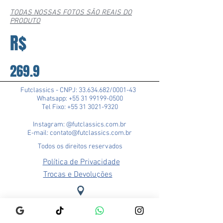
TODAS NOSSAS FOTOS SÃO REAIS DO
PRODUTO
R$
269.9
Futclassics - CNPJ:
33.634.682
/0001-43
Whatsapp: +55 31 99199-0500
Tel Fixo: +55 31 3021-9320
Instagram: @futclassics.com.br
E-mail: contato@futclassics.com.br
Todos os direitos reservados
Política de Privacidade
Trocas e Devoluções
Loja Pampulha (Matriz)
Rua Alexandre Barbosa, 114
Bairro São José