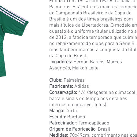
Fundado em 1914 como Palestra Itália, o
Palmeiras está entre os maiores campeõ
do Campeonato Brasileiro e da Copa do
Brasil e é um dos times brasileiros com
mais títulos da Libertadores. O modelo e
questão é o uniforme titular utilizado no 
de 2012, a fatídica temporada que culmi
no rebaixamento do clube para a Série B,
mas também marcou a conquista do títul
da Copa do Brasil.
Jogadores:
Hernán Barcos, Marcos
Assunção, Maikon Leite
Clube:
Palmeiras
Fabricante:
Adidas
Conservação:
4/6 (desgaste no climacool
barra e sinais do tempo nos detalhes
internos da nuca, ver fotos)
Manga:
Curta
Escudo:
Bordado
Patrocinador:
Termoaplicado
Origem de Fabricação:
Brasil
Medidas:
70x49cm, comprimento nas cos