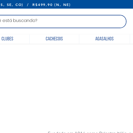
E R$399,90 (S, SE, CO) / R$499,90 (N, 
Clubes
Cachecois
Agasalhos