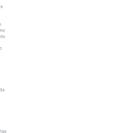
es
m
ano
nou
o
 da
tas