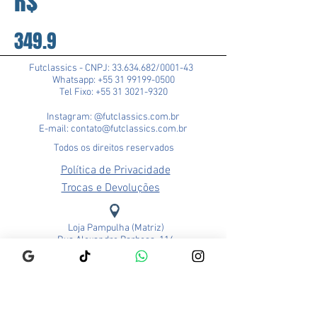
R$
349.9
Futclassics - CNPJ:
33.634.682
/0001-43
Whatsapp: +55 31 99199-0500
Tel Fixo: +55 31 3021-9320
Instagram: @futclassics.com.br
E-mail: contato@futclassics.com.br
Todos os direitos reservados
Política de Privacidade
Trocas e Devoluções
Loja Pampulha (Matriz)
Rua Alexandre Barbosa, 114
Bairro São José
CEP: 31275-140
Belo Horizonte - MG
Brasil
Funcionamento: