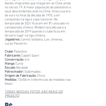
destes imigrantes que chegaram ao Chile ainda
no século 19. A maior população de palestinos e
seus descendentes está no Chile. Viveu sua era
de ouro no final da década de 1970, com
conquistas na liga e copa nacional. Na
temporada de 2021 ficaram em 8º colocado no
campeonato chileno. Modelo lançado para a
temporada de 2019 quando o clube ficou em
terceiro lugar na liga chilena.
Jogadores:
Camilo Saldaña, Luis Jimenez,
Lucas Passerini
Clube:
Palestino
Fabricante:
Capelli Sport
Conservação:
6/6
Manga:
Curta
Escudo:
Bordado
Patrocinador:
Sublimados
Origem de Fabricação:
China
Medidas:
72x50cm (referências de medidas nas
fotos)
TODAS NOSSAS FOTOS SÃO REAIS DO
PRODUTO