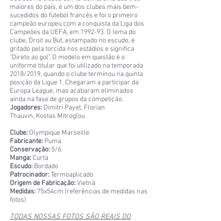
maiores do país, é um dos clubes mais bem-
sucedidos do futebol francês e foi o primeiro
campeão europeu com a conquista da Liga dos
Campeões da UEFA, em 1992-93. O lema do
clube, Droit au But, estampado no escudo, é
gritado pela torcida nos estádios e significa
"Direto ao gol". O modelo em questão é o
uniforme titular que foi utilizado na temporada
2018/2019, quando o clube terminou na quinta
posição da Ligue 1. Chegaram a participar da
Europa League, mas acabaram eliminados
ainda na fase de grupos da competição.
Jogadores:
Dimitri Payet, Florian
Thauvin, Kostas Mitroglou
Clube:
Olympique Marseille
Fabricante:
Puma
Conservação:
5/6
Manga:
Curta
Escudo:
Bordado
Patrocinador:
Termoaplicado
Origem de Fabricação:
Vietnã
Medidas:
75x54cm (referências de medidas nas
fotos)
TODAS NOSSAS FOTOS SÃO REAIS DO