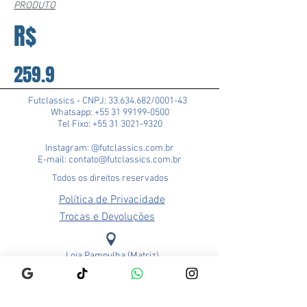
PRODUTO
R$
259.9
Futclassics - CNPJ:
33.634.682
/0001-43
Whatsapp: +55 31 99199-0500
Tel Fixo: +55 31 3021-9320
Instagram: @futclassics.com.br
E-mail: contato@futclassics.com.br
Todos os direitos reservados
Política de Privacidade
Trocas e Devoluções
Loja Pampulha (Matriz)
Rua Alexandre Barbosa, 114
Bairro São José
CEP: 31275-140
Belo Horizonte - MG