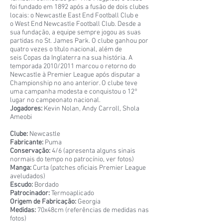
foi fundado em 1892 após a fusão de dois clubes
locais: o Newcastle East End Football Club e
o West End Newcastle Football Club. Desde a
sua fundação, a equipe sempre jogou as suas
partidas no St. James Park. O clube ganhou por
quatro vezes o título nacional, além de
seis Copas da Inglaterra na sua história. A
temporada 2010/2011 marcou o retorno do
Newcastle à Premier League após disputar a
Championship no ano anterior. O clube teve
uma campanha modesta e conquistou o 12°
lugar no campeonato nacional.
Jogadores:
Kevin Nolan, Andy Carroll, Shola
Ameobi
Clube:
Newcastle
Fabricante:
Puma
Conservação:
4/6 (apresenta alguns sinais
normais do tempo no patrocínio, ver fotos)
Manga:
Curta (patches oficiais Premier League
aveludados)
Escudo:
Bordado
Patrocinador:
Termoaplicado
Origem de Fabricação:
Georgia
Medidas:
70x48cm (referências de medidas nas
fotos)