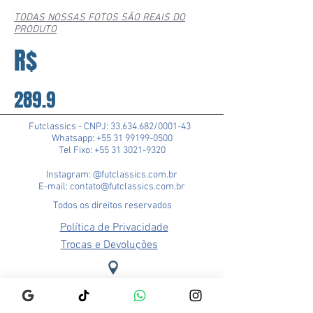
TODAS NOSSAS FOTOS SÃO REAIS DO
PRODUTO
R$
289.9
Futclassics - CNPJ:
33.634.682
/0001-43
Whatsapp: +55 31 99199-0500
Tel Fixo: +55 31 3021-9320
Instagram: @futclassics.com.br
E-mail: contato@futclassics.com.br
Todos os direitos reservados
Política de Privacidade
Trocas e Devoluções
Loja Pampulha (Matriz)
Rua Alexandre Barbosa, 114
Bairro São José