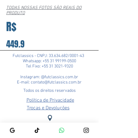
TODAS NOSSAS FOTOS SÃO REAIS DO
PRODUTO
R$
449.9
Futclassics - CNPJ:
33.634.682
/0001-43
Whatsapp: +55 31 99199-0500
Tel Fixo: +55 31 3021-9320
Instagram: @futclassics.com.br
E-mail: contato@futclassics.com.br
Todos os direitos reservados
Política de Privacidade
Trocas e Devoluções
Loja Pampulha (Matriz)
Rua Alexandre Barbosa, 114
Bairro São José