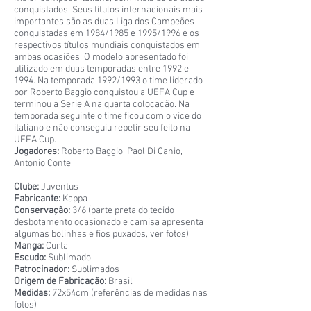
conquistados. Seus títulos internacionais mais
importantes são as duas Liga dos Campeões
conquistadas em 1984/1985 e 1995/1996 e os
respectivos títulos mundiais conquistados em
ambas ocasiões. O modelo apresentado foi
utilizado em duas temporadas entre 1992 e
1994. Na temporada 1992/1993 o time liderado
por Roberto Baggio conquistou a UEFA Cup e
terminou a Serie A na quarta colocação. Na
temporada seguinte o time ficou com o vice do
italiano e não conseguiu repetir seu feito na
UEFA Cup.
Jogadores:
Roberto Baggio, Paol Di Canio,
Antonio Conte
Clube:
Juventus
Fabricante:
Kappa
Conservação:
3/6 (parte preta do tecido
desbotamento ocasionado e camisa apresenta
algumas bolinhas e fios puxados, ver fotos)
Manga:
Curta
Escudo:
Sublimado
Patrocinador:
Sublimados
Origem de Fabricação:
Brasil
Medidas:
72x54cm (referências de medidas nas
fotos)