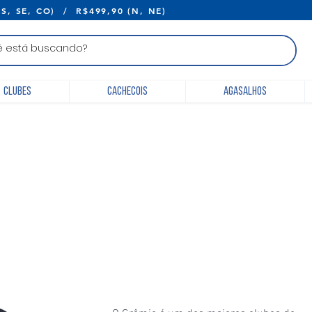
E R$399,90 (S, SE, CO) / R$499,90 (N, 
Clubes
Cachecois
Agasalhos