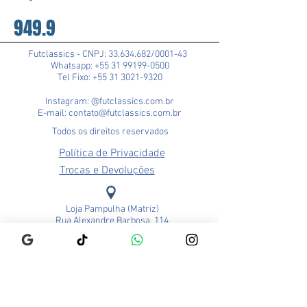
949.9
Futclassics - CNPJ:
33.634.682
/0001-43
Whatsapp: +55 31 99199-0500
Tel Fixo: +55 31 3021-9320
Instagram: @futclassics.com.br
E-mail: contato@futclassics.com.br
Todos os direitos reservados
Política de Privacidade
Trocas e Devoluções
Loja Pampulha (Matriz)
Rua Alexandre Barbosa, 114
Bairro São José
CEP: 31275-140
Belo Horizonte - MG
Brasil
Funcionamento:
Segunda a Sexta - 9h às 18h