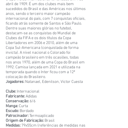
abril de 1909. É um dos clubes mais bem
sucedidos do Brasil e das Américas nos últimos
anos, sendo o terceiro maior campeão
internacional do país, com 7 conquistas oficiais,
ficando atrás somente de Santos e São Paulo.
Dentre suas maiores glórias no futebol,
destacam-se as conquistas do Mundial de
Clubes da FIFA e os dois títulos da Copa
Libertadores em 2006 e 2010, além de uma
Copa Sul-Americana (conquistada de forma
invicta). A nível nacional o Colorado foi
campeão brasileiro em três ocasiões, todas
nos anos 1970, além de uma Copa do Brasil em
1992. Camisa lançada em 2021 e utilizada na
temporada quando o Inter ficou com a 12ª
colocação do Brasileiro.
Jogadores:
Natanael, Edenilson, Victor Cuesta
Clube:
Internacional
Fabricante:
Adidas
Conservação:
6/6
Manga:
Curta
Escudo:
Bordado
Patrocinador:
Termoaplicado
Origem de Fabricação:
Brasil
Medidas:
79x55cm (referências de medidas nas