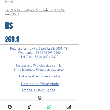
fotos)
TODAS NOSSAS FOTOS SÃO REAIS DO
PRODUTO
R$
269.9
Futclassics - CNPJ:
33.634.682
/0001-43
Whatsapp: +55 31 99199-0500
Tel Fixo: +55 31 3021-9320
Instagram: @futclassics.com.br
E-mail: contato@futclassics.com.br
Todos os direitos reservados
Política de Privacidade
Trocas e Devoluções
Loja Pampulha (Matriz)
Rua Alexandre Barbosa, 114