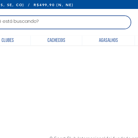
E R$399,90 (S, SE, CO) / R$499,90 (N, 
Clubes
Cachecois
Agasalhos