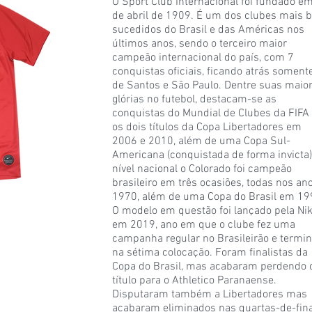
O Sport Club Internacional foi fundado e
de abril de 1909. É um dos clubes mais 
sucedidos do Brasil e das Américas nos
últimos anos, sendo o terceiro maior
campeão internacional do país, com 7
conquistas oficiais, ficando atrás soment
de Santos e São Paulo. Dentre suas maio
glórias no futebol, destacam-se as
conquistas do Mundial de Clubes da FIFA
os dois títulos da Copa Libertadores em
2006 e 2010, além de uma Copa Sul-
Americana (conquistada de forma invicta)
nível nacional o Colorado foi campeão
brasileiro em três ocasiões, todas nos an
1970, além de uma Copa do Brasil em 19
O modelo em questão foi lançado pela Ni
em 2019, ano em que o clube fez uma
campanha regular no Brasileirão e termi
na sétima colocação. Foram finalistas da
Copa do Brasil, mas acabaram perdendo 
título para o Athletico Paranaense.
Disputaram também a Libertadores mas
acabaram eliminados nas quartas-de-fina