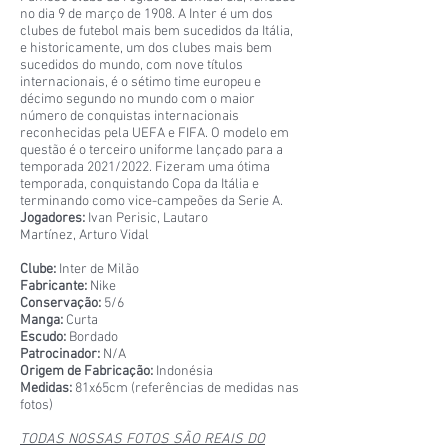
no dia 9 de março de 1908. A Inter é um dos
clubes de futebol mais bem sucedidos da Itália,
e historicamente, um dos clubes mais bem
sucedidos do mundo, com nove títulos
internacionais, é o sétimo time europeu e
décimo segundo no mundo com o maior
número de conquistas internacionais
reconhecidas pela UEFA e FIFA. O modelo em
questão é o terceiro uniforme lançado para a
temporada 2021/2022. Fizeram uma ótima
temporada, conquistando Copa da Itália e
terminando como vice-campeões da Serie A.
Jogadores:
Ivan Perisic, Lautaro
Martínez, Arturo Vidal
Clube:
Inter de Milão
Fabricante:
Nike
Conservação:
5/6
Manga:
Curta
Escudo:
Bordado
Patrocinador:
N/A
Origem de Fabricação:
Indonésia
Medidas:
81x65cm (referências de medidas nas
fotos)
TODAS NOSSAS FOTOS SÃO REAIS DO