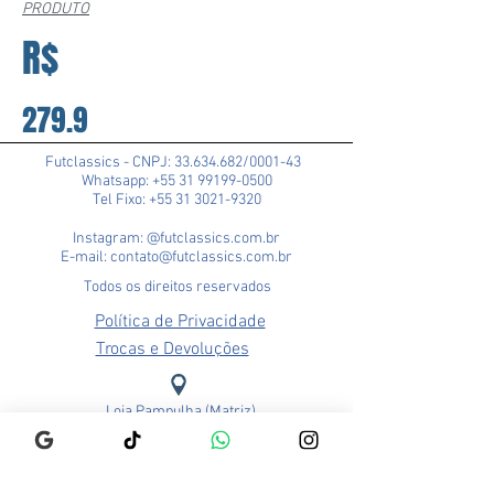
PRODUTO
R$
279.9
Futclassics - CNPJ:
33.634.682
/0001-43
Whatsapp: +55 31 99199-0500
Tel Fixo: +55 31 3021-9320
Instagram: @futclassics.com.br
E-mail: contato@futclassics.com.br
Todos os direitos reservados
Política de Privacidade
Trocas e Devoluções
Loja Pampulha (Matriz)
Rua Alexandre Barbosa, 114
Bairro São José
CEP: 31275-140
Belo Horizonte - MG