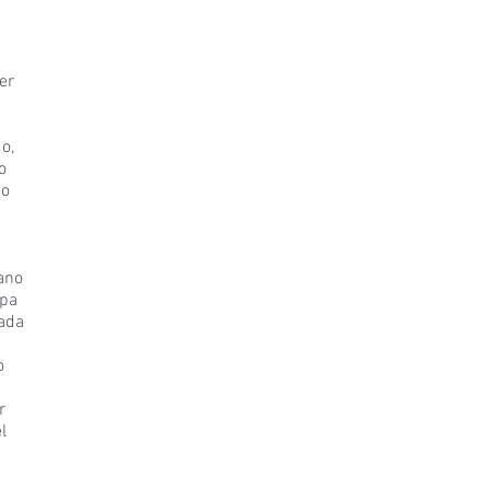
er
o,
o
do
ano
opa
rada
o
r
l