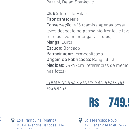
Pazzini, Dejan Stanković
Clube:
Inter de Milão
Fabricante:
Nike
Conservação:
4/6 (camisa apenas possui
leves desgaste no patrocinio frontal, e lev
marcas azul na manga, ver fotos)
Manga:
Curta
Escudo:
Bordado
Patrocinador:
Termoaplicado
Origem de Fabricação:
Bangladesh
Medidas:
74x47cm (referências de medid
nas fotos)
TODAS NOSSAS FOTOS SÃO REAIS DO
PRODUTO
R$
749.
43
Loja Pampulha (Matriz)
Loja Mercado Novo
Rua Alexandre Barbosa, 114
Av. Olegário Maciel, 742 - 