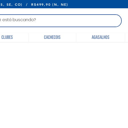
E R$399,90 (S, SE, CO) / R$499,90 (N, 
Clubes
Cachecois
Agasalhos