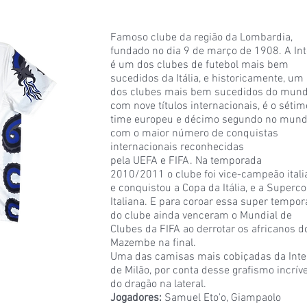
Famoso clube da região da Lombardia,
fundado no dia 9 de março de 1908. A Int
é um dos clubes de futebol mais bem
sucedidos da Itália, e historicamente, um
dos clubes mais bem sucedidos do mund
com nove títulos internacionais, é o sétim
time europeu e décimo segundo no mun
com o maior número de conquistas
internacionais reconhecidas
pela UEFA e FIFA. Na temporada
2010/2011 o clube foi vice-campeão itali
e conquistou a Copa da Itália, e a Superc
Italiana. E para coroar essa super tempo
do clube ainda venceram o Mundial de
Clubes da FIFA ao derrotar os africanos d
Mazembe na final.
Uma das camisas mais cobiçadas da Inte
de Milão, por conta desse grafismo incríve
do dragão na lateral.
Jogadores:
Samuel Eto'o, Giampaolo