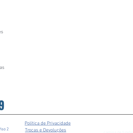
es
as
9
Política de Privacidade
Piso 2
Trocas e Devoluções
camisa de futebo