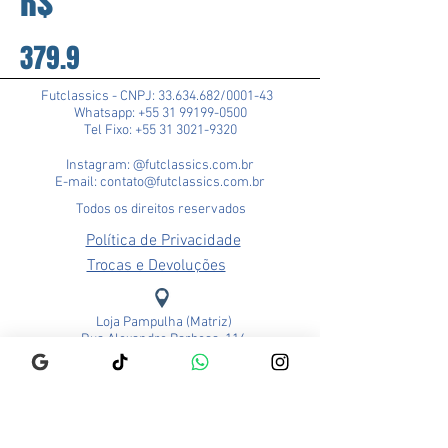
R$
379.9
Futclassics - CNPJ:
33.634.682
/0001-43
Whatsapp: +55 31 99199-0500
Tel Fixo: +55 31 3021-9320
Instagram: @futclassics.com.br
E-mail: contato@futclassics.com.br
Todos os direitos reservados
Política de Privacidade
Trocas e Devoluções
Loja Pampulha (Matriz)
Rua Alexandre Barbosa, 114
Bairro São José
CEP: 31275-140
Belo Horizonte - MG
Brasil
Funcionamento: