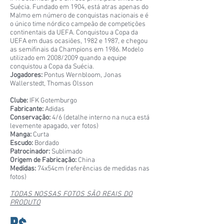
Suécia. Fundado em 1904, está atras apenas do
Malmo em número de conquistas nacionais e é
o único time nórdico campeão de competições
continentais da UEFA. Conquistou a Copa da
UEFA em duas ocasiões, 1982 e 1987, e chegou
as semifinais da Champions em 1986. Modelo
utilizado em 2008/2009 quando a equipe
conquistou a Copa da Suécia.
Jogadores:
Pontus Wernbloom, Jonas
Wallerstedt, Thomas Olsson
Clube:
IFK Gotemburgo
Fabricante:
Adidas
Conservação:
4/6 (detalhe interno na nuca está
levemente apagado, ver fotos)
Manga:
Curta
Escudo:
Bordado
Patrocinador:
Sublimado
Origem de Fabricação:
China
Medidas:
74x54cm (referências de medidas nas
fotos)
TODAS NOSSAS FOTOS SÃO REAIS DO
PRODUTO