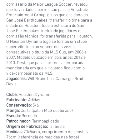
comissário da Major League Soccer, revelou
que havia dado a permissão para o Anschutz
Entertainment Group, grupo que era dono do
San José Earthquakes, transferir o time para a
cidade de Houston. Toda a estrutura do San
José Earthquakes, incluindo jogadores e
comissão técnica, foi transferida para Houston.
O Houston Dynamo logo se tornou um clube
super vitorioso ao vencer duas vezes
consecutivas o título da MLS Cup, em 2006 e
2007. Modelo utilizado em dois anos: 2012 e
2013. Destaque para a primeira temporada
mencionada em que o Houston ficou com o
vice-campeonato da MLS.
Jogadores:
Will Bruin, Luiz Camargo, Brad
Davis
Clube:
Houston Dynamo
Fabricante:
Adidas
Conservação:
5/6
Manga:
Curta (patch MLS costurado)
Escudo:
Bordado
Patrocinador:
Termoaplicado
Origem de Fabricação:
Tailândia
Medidas:
73x54cm, comprimento nas costas
76cm (referência de medidas nas fotos)