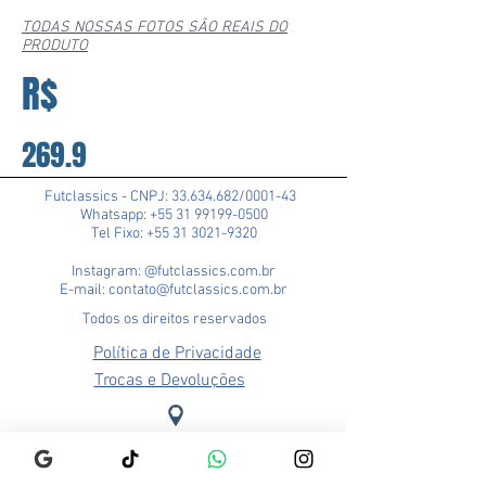
TODAS NOSSAS FOTOS SÃO REAIS DO
PRODUTO
R$
269.9
Futclassics - CNPJ:
33.634.682
/0001-43
Whatsapp: +55 31 99199-0500
Tel Fixo: +55 31 3021-9320
Instagram: @futclassics.com.br
E-mail: contato@futclassics.com.br
Todos os direitos reservados
Política de Privacidade
Trocas e Devoluções
Loja Pampulha (Matriz)
Rua Alexandre Barbosa, 114
Bairro São José