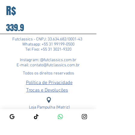
R$
339.9
Futclassics - CNPJ:
33.634.682
/0001-43
Whatsapp: +55 31 99199-0500
Tel Fixo: +55 31 3021-9320
Instagram: @futclassics.com.br
E-mail: contato@futclassics.com.br
Todos os direitos reservados
Política de Privacidade
Trocas e Devoluções
Loja Pampulha (Matriz)
Rua Alexandre Barbosa, 114
Bairro São José
CEP: 31275-140
Belo Horizonte - MG
Brasil