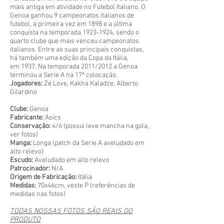
mais antiga em atividade no Futebol Italiano. O
Genoa ganhou 9 campeonatos italianos de
futebol, a primeira vez em 1898 e a última
conquista na temporada
1923-1924
, sendo o
quarto clube que mais venceu campeonatos
italianos. Entre as suas principais conquistas,
há também uma edição da Copa da Itália,
em 1937. Na temporada 2011/2012 a Genoa
terminou a Serie A na 17ª colocação.
Jogadores:
Zé Love, Kakha Kaladze, Alberto
Gilardino
Clube:
Genoa
Fabricante:
Asics
Conservação:
4/6 (possui leve mancha na gola,
ver fotos)
Manga:
Longa (patch da Serie A aveludado em
alto relevo)
Escudo:
Aveludado em alto relevo
Patrocinador:
N/A
Origem de Fabricação:
Itália
Medidas:
70x46cm, veste P (referências de
medidas nas fotos)
TODAS NOSSAS FOTOS SÃO REAIS DO
PRODUTO