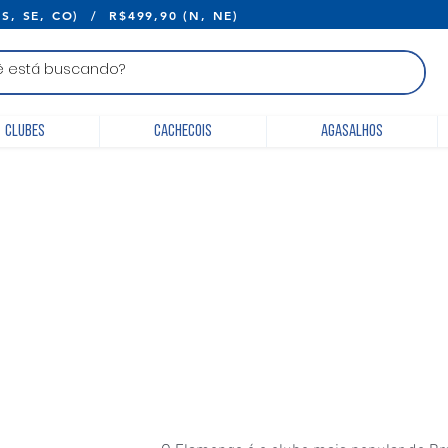
E R$399,90 (S, SE, CO) / R$499,90 (N, 
Clubes
Cachecois
Agasalhos