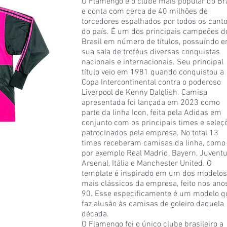
O Flamengo é o clube mais popular do Bra
e conta com cerca de 40 milhões de
torcedores espalhados por todos os cant
do país. É um dos principais campeões d
Brasil em número de títulos, possuíndo 
sua sala de troféus diversas conquistas
nacionais e internacionais. Seu principal
título veio em 1981 quando conquistou a
Copa Intercontinental contra o poderoso
Liverpool de Kenny Dalglish. Camisa
apresentada foi lançada em 2023 como
parte da linha Icon, feita pela Adidas em
conjunto com os principais times e seleç
patrocinados pela empresa. No total 13
times receberam camisas da linha, como
por exemplo Real Madrid, Bayern, Juventu
Arsenal, Itália e Manchester United. O
template é inspirado em um dos modelos
mais clássicos da empresa, feito nos ano
90. Esse especificamente é um modelo q
faz alusão às camisas de goleiro daquela
década.
O Flamengo foi o único clube brasileiro a