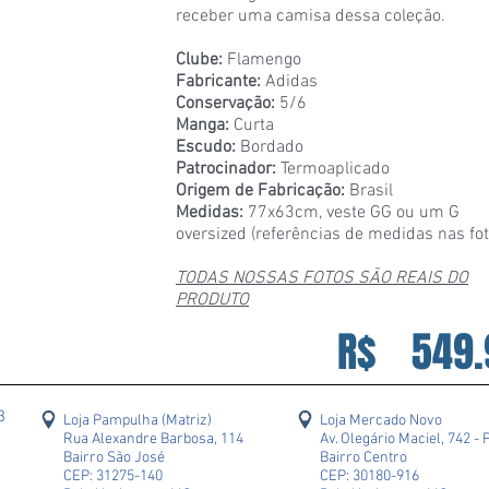
receber uma camisa dessa coleção.
Clube:
Flamengo
Fabricante:
Adidas
Conservação:
5/6
Manga:
Curta
Escudo:
Bordado
Patrocinador:
Termoaplicado
Origem de Fabricação:
Brasil
Medidas:
77x63cm, veste GG ou um G
oversized (referências de medidas nas fot
TODAS NOSSAS FOTOS SÃO REAIS DO
PRODUTO
R$
549.
43
Loja Pampulha (Matriz)
Loja Mercado Novo
Rua Alexandre Barbosa, 114
Av. Olegário Maciel, 742 - 
Bairro São José
Bairro Centro
CEP: 31275-140
CEP: 30180-916