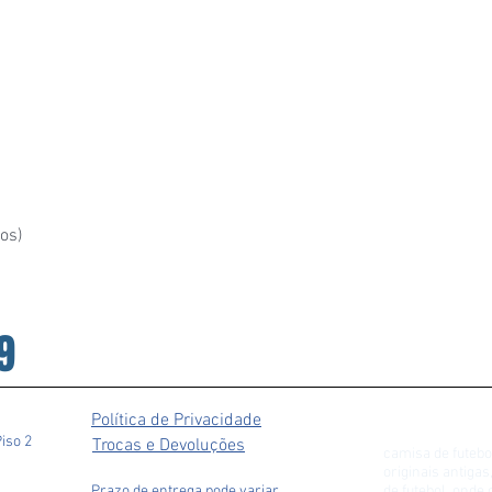
os)
9
Política de Privacidade
Piso 2
Trocas e Devoluções
camisa de futebo
originais antiga
Prazo de entrega pode variar
de futebol, ond