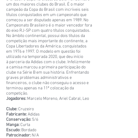
um dos maiores clubes do Brasil. É o maior
campeão da Copa do Brasil com incríveis seis
títulos conquistados em um campeonato que
começou a ser disputado apenas em 1989. No
Campeonato Brasileiro é o maior vencedor fora
do eixo RJ-SP com quatro títulos conquistados.
No âmbito continental, possui dois títulos da
competição mais importante do continente, a
Copa Libertadores da América, conquistados
em 1976 e 1997. O modelo em questão foi
utilizado na temporada 2020, que deu início
à parceria da Adidas com o clube. Infelizmente
a camisa marcou a primeira participação do
clube na Série B em sua história. Enfrentando
graves problemas administrativos e
financeiros, o clube não conseguiu o acesso e
terminou apenas na 11ª colocação da
competição.
Jogadores:
Marcelo Moreno, Ariel Cabral, Leo
Clube:
Cruzeiro
Fabricante:
Adidas
Conservação:
5/6
Manga:
Curta
Escudo:
Bordado
Patrocinador:
N/A