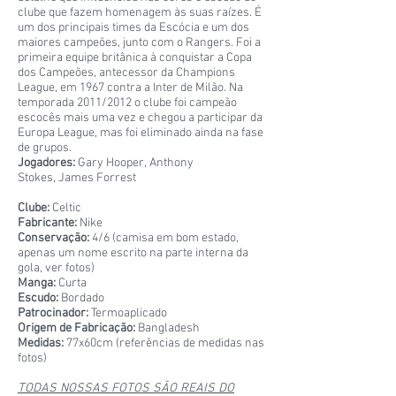
clube que fazem homenagem às suas raízes. É
um dos principais times da Escócia e um dos
maiores campeões, junto com o Rangers. Foi a
primeira equipe britânica à conquistar a Copa
dos Campeões, antecessor da Champions
League, em 1967 contra a Inter de Milão. Na
temporada 2011/2012 o clube foi campeão
escocês mais uma vez e chegou a participar da
Europa League, mas foi eliminado ainda na fase
de grupos.
Jogadores:
Gary Hooper, Anthony
Stokes, James Forrest
Clube:
Celtic
Fabricante:
Nike
Conservação:
4/6 (camisa em bom estado,
apenas um nome escrito na parte interna da
gola, ver fotos)
Manga:
Curta
Escudo:
Bordado
Patrocinador:
Termoaplicado
Origem de Fabricação:
Bangladesh
Medidas:
77x60cm (referências de medidas nas
fotos)
TODAS NOSSAS FOTOS SÃO REAIS DO