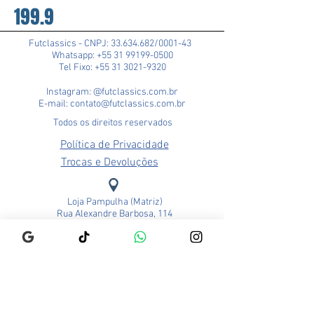
199.9
Futclassics - CNPJ:
33.634.682
/0001-43
Whatsapp: +55 31 99199-0500
Tel Fixo: +55 31 3021-9320
Instagram: @futclassics.com.br
E-mail: contato@futclassics.com.br
Todos os direitos reservados
Política de Privacidade
Trocas e Devoluções
Loja Pampulha (Matriz)
Rua Alexandre Barbosa, 114
Bairro São José
CEP: 31275-140
Belo Horizonte - MG
Brasil
Funcionamento:
Segunda a Sexta - 9h às 18h
Sábado - 9h às 13h