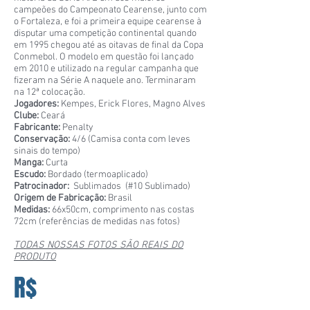
campeões do Campeonato Cearense, junto com
o Fortaleza, e foi a primeira equipe cearense à
disputar uma competição continental quando
em 1995 chegou até as oitavas de final da Copa
Conmebol. O modelo em questão foi lançado
em 2010 e utilizado na regular campanha que
fizeram na Série A naquele ano. Terminaram
na 12ª colocação.
Jogadores:
Kempes, Erick Flores, Magno Alves
Clube:
Ceará
Fabricante:
Penalty
Conservação:
4/6 (Camisa conta com leves
sinais do tempo)
Manga:
Curta
Escudo:
Bordado (termoaplicado)
Patrocinador:
Sublimados (#10 Sublimado)
Origem de Fabricação:
Brasil
Medidas:
66x50cm, comprimento nas costas
72cm (referências de medidas nas fotos)
TODAS NOSSAS FOTOS SÃO REAIS DO
PRODUTO
R$