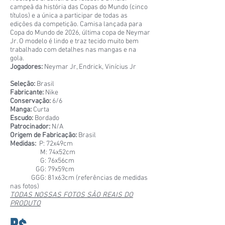
campeã da história das Copas do Mundo (cinco
títulos) e a única a participar de todas as
edições da competição. Camisa lançada para
Copa do Mundo de 2026, última copa de Neymar
Jr. O modelo é lindo e traz tecido muito bem
trabalhado com detalhes nas mangas e na
gola.
Jogadores:
Neymar Jr, Endrick, Vinícius Jr
Seleção:
Brasil
Fabricante:
Nike
Conservação:
6/6
Manga:
Curta
Escudo:
Bordado
Patrocinador:
N/A
Origem de Fabricação:
Brasil
Medidas:
P: 72x49cm
M: 74x52cm
G: 76x56cm
GG: 79x59cm
GGG: 81x63cm (referências de medidas
nas fotos)
TODAS NOSSAS FOTOS SÃO REAIS DO
PRODUTO