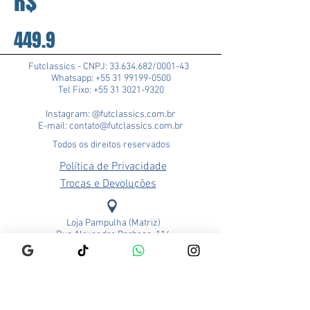
R$
449.9
Futclassics - CNPJ:
33.634.682
/0001-43
Whatsapp: +55 31 99199-0500
Tel Fixo: +55 31 3021-9320
Instagram: @futclassics.com.br
E-mail: contato@futclassics.com.br
Todos os direitos reservados
Política de Privacidade
Trocas e Devoluções
Loja Pampulha (Matriz)
Rua Alexandre Barbosa, 114
Bairro São José
CEP: 31275-140
Belo Horizonte - MG
Brasil
Funcionamento: