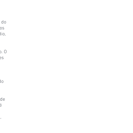
 do
nos
io,
o. O
es
do
 de
é
,