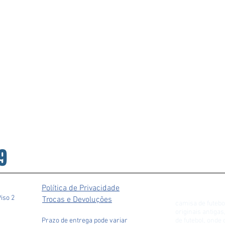
9
Política de Privacidade
Piso 2
Trocas e Devoluções
camisa de futebo
originais antiga
Prazo de entrega pode variar
de futebol, ond