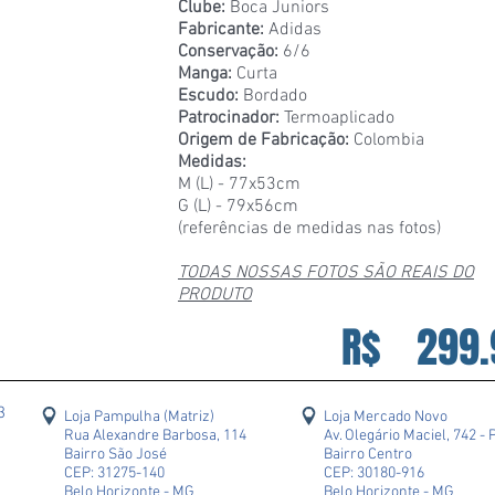
Clube:
Boca Juniors
Fabricante:
Adidas
Conservação:
6/6
Manga:
Curta
Escudo:
Bordado
Patrocinador:
Termoaplicado
Origem de Fabricação:
Colombia
Medidas:
M (L) - 77x53cm
G (L) - 79x56cm
(referências de medidas nas fotos)
TODAS NOSSAS FOTOS SÃO REAIS DO
PRODUTO
R$
299.
43
Loja Pampulha (Matriz)
Loja Mercado Novo
Rua Alexandre Barbosa, 114
Av. Olegário Maciel, 742 - 
Bairro São José
Bairro Centro
CEP: 31275-140
CEP: 30180-916
Belo Horizonte - MG
Belo Horizonte - MG