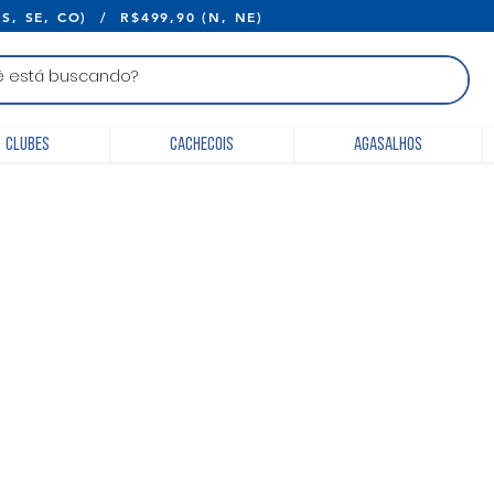
E R$399,90 (S, SE, CO) / R$499,90 (N, 
Clubes
Cachecois
Agasalhos