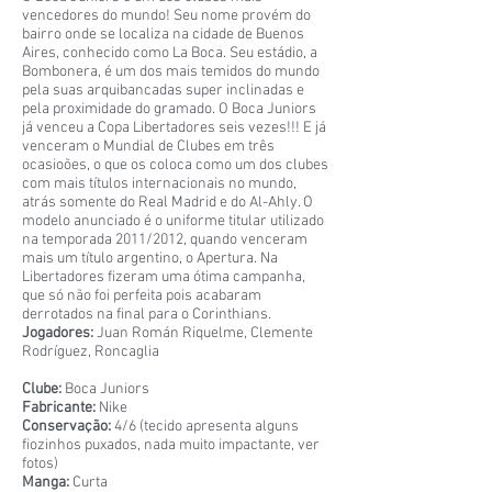
vencedores do mundo! Seu nome provém do
bairro onde se localiza na cidade de Buenos
Aires, conhecido como La Boca. Seu estádio, a
Bombonera, é um dos mais temidos do mundo
pela suas arquibancadas super inclinadas e
pela proximidade do gramado. O Boca Juniors
já venceu a Copa Libertadores seis vezes!!! E já
venceram o Mundial de Clubes em três
ocasioões, o que os coloca como um dos clubes
com mais títulos internacionais no mundo,
atrás somente do Real Madrid e do Al-Ahly. O
modelo anunciado é o uniforme titular utilizado
na temporada 2011/2012, quando venceram
mais um título argentino, o Apertura. Na
Libertadores fizeram uma ótima campanha,
que só não foi perfeita pois acabaram
derrotados na final para o Corinthians.
Jogadores:
Juan Román Riquelme, Clemente
Rodríguez, Roncaglia
Clube:
Boca Juniors
Fabricante:
Nike
Conservação:
4/6 (tecido apresenta alguns
fiozinhos puxados, nada muito impactante, ver
fotos)
Manga:
Curta