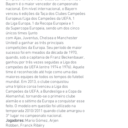
Bayern é o maior vencedor do campeonato
nacional. Em nível internacional, o Bayern
venceu 6 edições da Taça dos Clubes Campeões
Europeus/Liga dos Campeões da UEFA, 1
da Liga Europa, 1 da Recopa Europeia e 1
da Supercopa Europeia, sendo um dos cinco
únicos times (junto
com Ajax, Juventus, Chelsea e Manchester
United) a ganhar as três principais
competições da Europa. Seu período de maior
sucesso foi em meados da década de 1970,
quando, sob a capitania de Franz Beckenbauer,
ganhou por três vezes seguidas a Liga dos
campeões da UEFA (entre 1974 e 1976). Aquele
time é reconhecido até hoje como uma das
maiores equipes de todos os tempos do futebol
mundial. Em 2013, o clube conquistou
uma tríplice coroa (venceu a Liga dos
Campeões da UEFA, a Bundesliga e a Copa da
Alemanha), tornando-se o primeiro clube
alemão e o sétimo da Europa a conquistar esse
feito. O modelo em questão foi utilizado na
temporada 2010/2011 quando clube amargou o
3° lugar no campeonato nacional.
Jogadores:
Mario Gómez, Arjen
Robben, Franck Ribéry