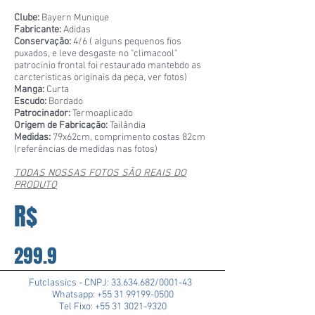
Clube:
Bayern Munique
Fabricante:
Adidas
Conservação:
4/6 ( alguns pequenos fios
puxados, e leve desgaste no "climacool"
patrocinio frontal foi restaurado mantebdo as
carcteristicas originais da peça, ver fotos)
Manga:
Curta
Escudo:
Bordado
Patrocinador:
Termoaplicado
Origem de Fabricação:
Tailândia
Medidas:
79x62cm, comprimento costas 82cm
(referências de medidas nas fotos)
TODAS NOSSAS FOTOS SÃO REAIS DO
PRODUTO
R$
299.9
Futclassics - CNPJ:
33.634.682
/0001-43
Whatsapp: +55 31 99199-0500
Tel Fixo: +55 31 3021-9320