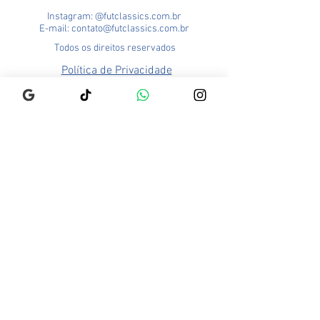
Instagram: @futclassics.com.br
E-mail: contato@futclassics.com.br
Todos os direitos reservados
Política de Privacidade
Trocas e Devoluções
Loja Pampulha (Matriz)
Rua Alexandre Barbosa, 114
Bairro São José
CEP: 31275-140
Belo Horizonte - MG
Brasil
Funcionamento:
Segunda a Sexta - 9h às 18h
Sábado - 9h às 13h
Prazo de entrega pode variar
de acordo com sua região.
Consulte prazos no checkout.