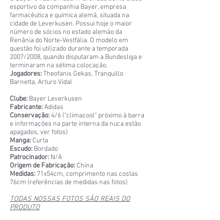
esportivo da companhia Bayer, empresa
farmacêutica e química alemã, situada na
cidade de Leverkusen. Possui hoje o maior
número de sócios no estado alemão da
Renânia do Norte-Vestfália. O modelo em
questão foi utilizado durante a temporada
2007/2008, quando disputaram a Bundesliga e
terminaram na sétima colocação.
Jogadores:
Theofanis Gekas, Tranquillo
Barnetta, Arturo Vidal
Clube:
Bayer Leverkusen
Fabricante:
Adidas
Conservação:
4/6 ("climacool" próximo à barra
e informações na parte interna da nuca estão
apagados, ver fotos)
Manga:
Curta
Escudo:
Bordado
Patrocinador:
N/A
Origem de Fabricação:
China
Medidas:
71x54cm, comprimento nas costas
76cm (referências de medidas nas fotos)
TODAS NOSSAS FOTOS SÃO REAIS DO
PRODUTO