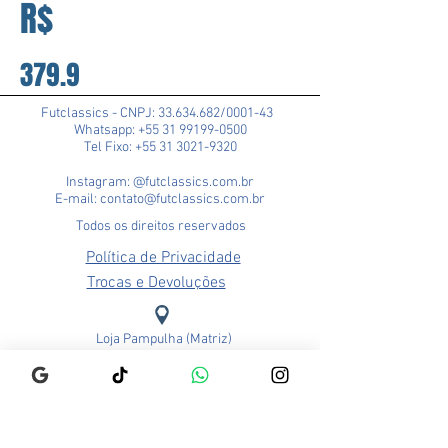
R$
379.9
Futclassics - CNPJ:
33.634.682
/0001-43
Whatsapp: +55 31 99199-0500
Tel Fixo: +55 31 3021-9320
Instagram: @futclassics.com.br
E-mail: contato@futclassics.com.br
Todos os direitos reservados
Política de Privacidade
Trocas e Devoluções
Loja Pampulha (Matriz)
Rua Alexandre Barbosa, 114
Bairro São José
CEP: 31275-140
Belo Horizonte - MG
Brasil